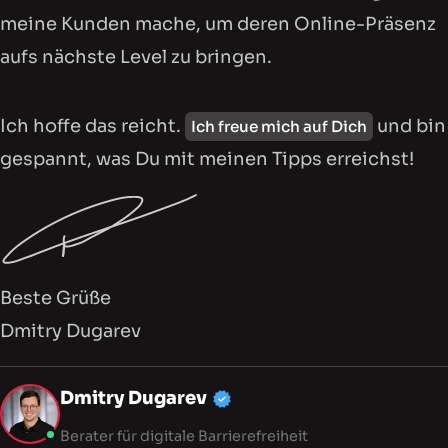
meine Kunden mache, um deren Online-Präsenz
aufs nächste Level zu bringen.
Ich hoffe das reicht.
und bin
Ich freue mich auf Dich
gespannt, was Du mit meinen Tipps erreichst!
Beste Grüße
Dmitry Dugarev
Mein Profil, Dienstleistu
Dmitry Dugarev
Berater für digitale Barrierefreiheit