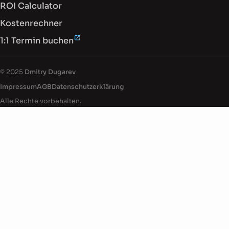
ROI Calculator
Kostenrechner
1:1 Termin buchen
Dokumentenfuß mit rechtlichen Informati
© 2025
Dmitry Dugarev
Impressum
AGB
Datenschutz­erklärung
Alle Rechte vorbehalten.