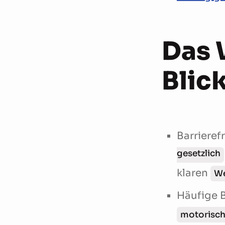
Das 
Blic
Barrieref
gesetzlich
klaren
We
Häufige 
motorisc