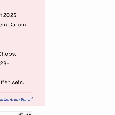
ni 2025
esem Datum
Shops,
B2B-
fen sein.
nik Zentrum Bund