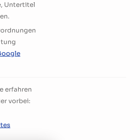
 Untertitel
en.
rordnungen
altung
Google
e erfahren
er vorbei:
ites