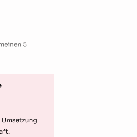
 meinen 5
e
r Umsetzung
aft.