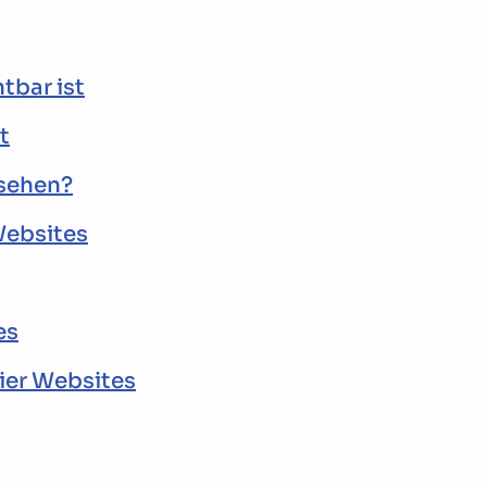
tbar ist
t
esehen?
Websites
es
ier Websites