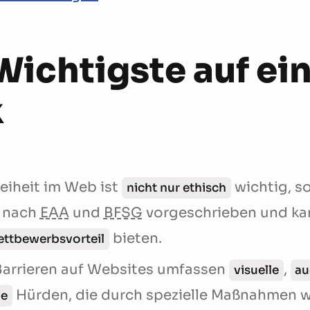
Wichtigste auf ei
k
reiheit im Web ist
wichtig, s
nicht nur ethisch
nach
EAA
und
BFSG
vorgeschrieben und kan
bieten.
ttbewerbsvorteil
Barrieren auf Websites umfassen
,
visuelle
au
Hürden, die durch spezielle Maßnahmen w
he