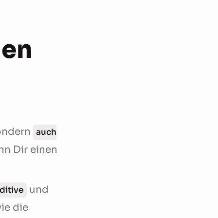
nen
ondern
auch
n Dir einen
und
ditive
ie die