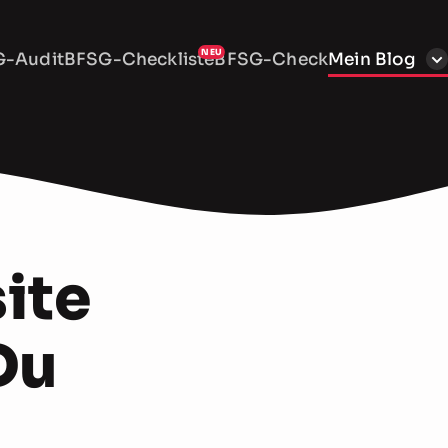
-Audit
BFSG-Checkliste
BFSG-Check
Mein Blog
ite
 Du