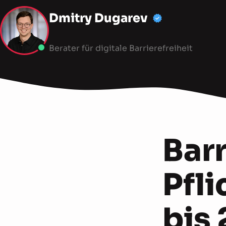
Dmitry Dugarev
Berater für digitale Barrierefreiheit
Bar
Pfli
bis