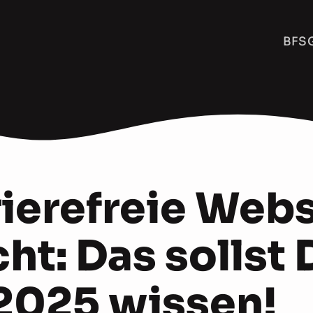
BFSG
rierefreie Webs
cht: Das sollst
 2025 wissen!