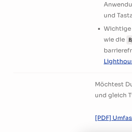
Anwendun
und Tast
Wichtige
wie die
B
barrieref
Lighthou
Möchtest Du
und gleich T
[PDF] Umfas