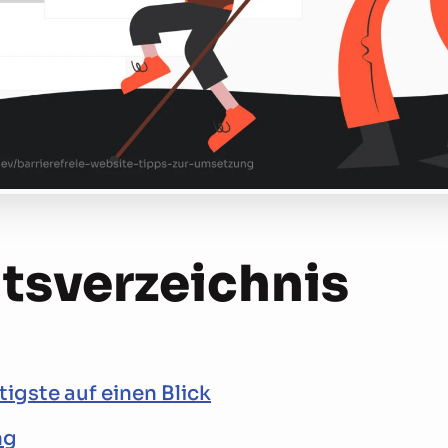
ts­verzeichnis
igste auf einen Blick
ng