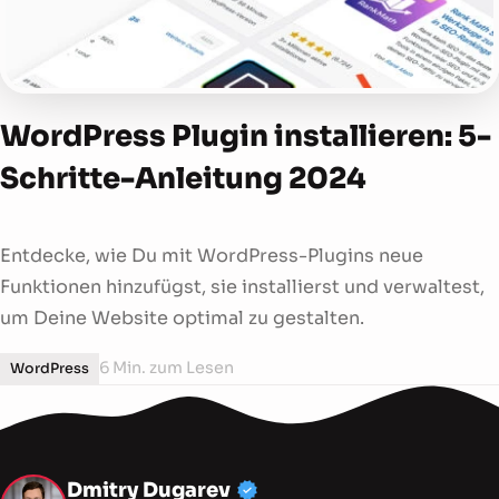
WordPress Plugin installieren: 5-
Schritte-Anleitung 2024
Entdecke, wie Du mit WordPress-Plugins neue
Funktionen hinzufügst, sie installierst und verwaltest,
um Deine Website optimal zu gestalten.
6 Min. zum Lesen
WordPress
Mein Profil, Dienstleistu
Dmitry Dugarev