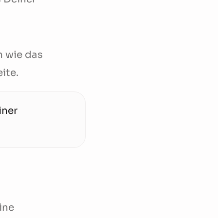
n wie das
ite.
iner
ine