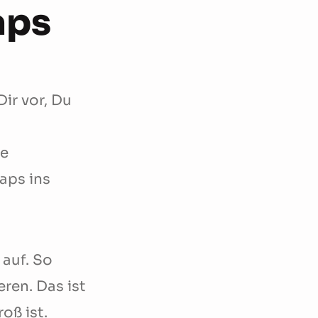
aps
ir vor, Du
ie
aps ins
 auf. So
ren. Das ist
oß ist.