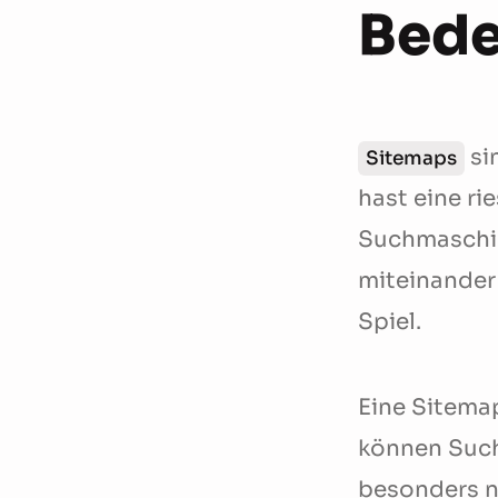
Bede
si
Sitemaps
hast eine ri
Suchmaschin
miteinander
Spiel.
Eine Sitemap
können Such
besonders n