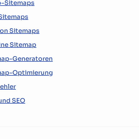
o-Sitemaps
-Sitemaps
von Sitemaps
eine Sitemap
map-Generatoren
map-Optimierung
ehler
und SEO