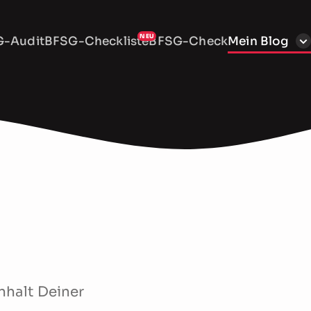
-Audit
BFSG-Checkliste
BFSG-Check
Mein Blog
nhalt Deiner