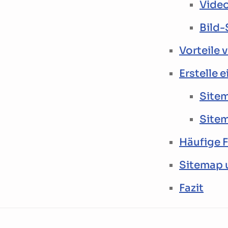
Vide
Bild
Vorteile 
Erstelle 
Site
Site
Häufige F
Sitemap 
Fazit