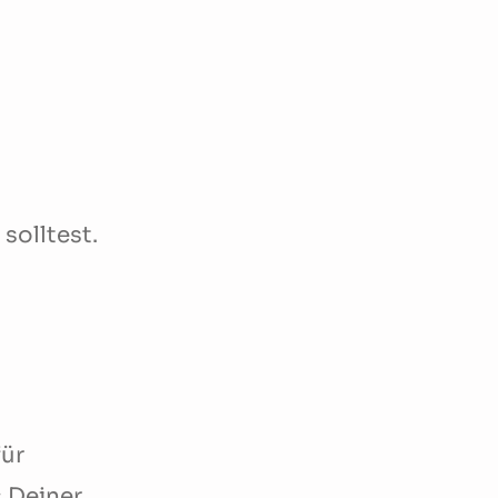
solltest.
für
 Deiner