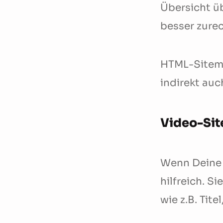
Übersicht üb
besser zure
HTML-Sitema
indirekt au
Video-Si
Wenn Deine W
hilfreich. S
wie z.B. Tit