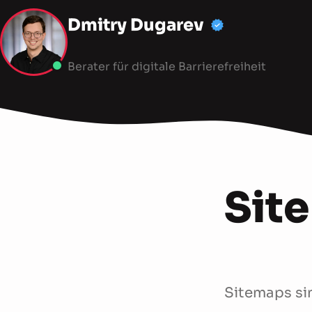
Dmitry Dugarev
Berater für digitale Barrierefreiheit
Sit
Sitemaps si