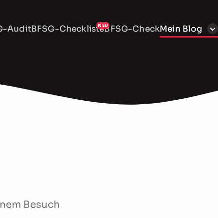
-Audit
BFSG-Checkliste
BFSG-Check
Mein Blog
 einem Besuch