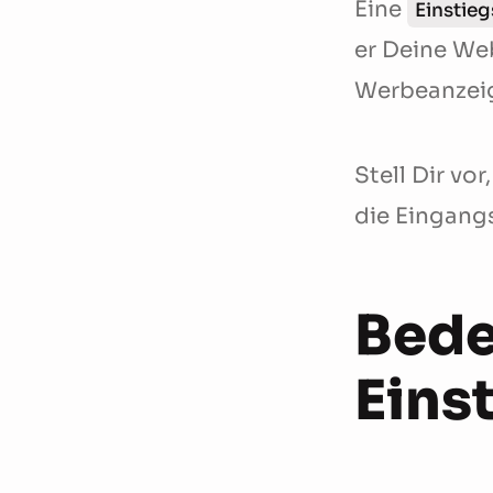
Eine
Einstieg
er Deine We
Werbeanzeig
Stell Dir vor
die Eingangs
Bede
Eins