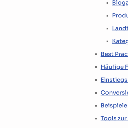
Bloga
Prod
Land
Kateg
Best Prac
Häufige F
Einstieg
Conversi
Beispiele
Tools zur