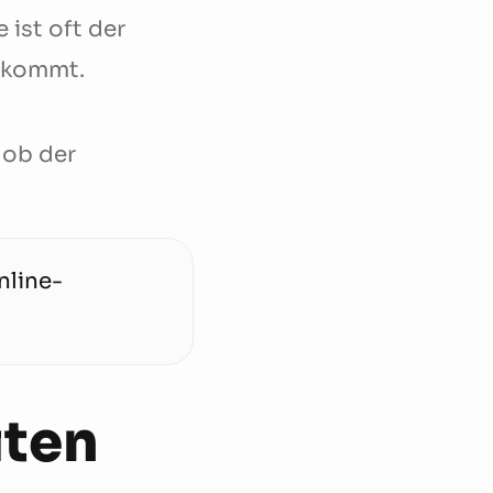
 ist oft der
bekommt.
 ob der
nline-
iten