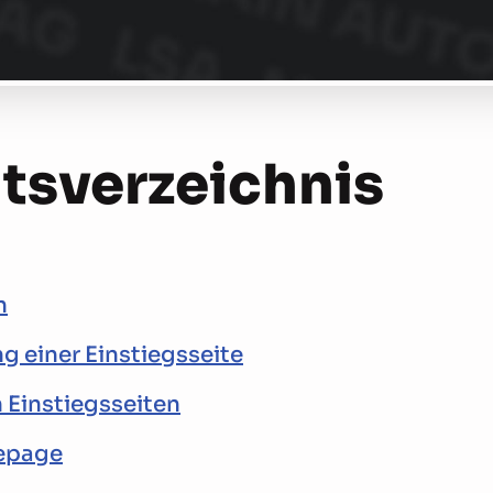
ts­verzeichnis
n
 einer Einstiegsseite
 Einstiegsseiten
epage