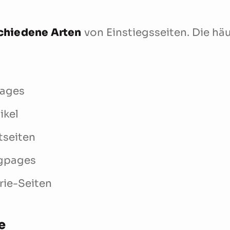
chiedene Arten
von Einstiegsseiten. Die hä
ages
ikel
tseiten
gpages
rie-Seiten
e