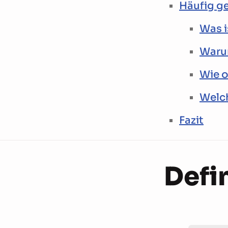
Häufig ge
Was i
Warum
Wie o
Welch
Fazit
Defi