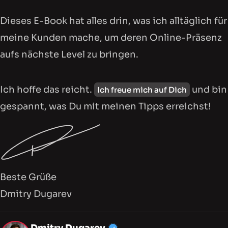
Dieses E-Book hat alles drin, was ich alltäglich für
meine Kunden mache, um deren Online-Präsenz
aufs nächste Level zu bringen.
Ich hoffe das reicht.
und bin
Ich freue mich auf Dich
gespannt, was Du mit meinen Tipps erreichst!
Beste Grüße
Dmitry Dugarev
Mein Profil, Dienstleistu
Dmitry Dugarev