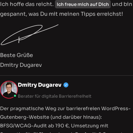
Ich hoffe das reicht.
und bin
Ich freue mich auf Dich
gespannt, was Du mit meinen Tipps erreichst!
Beste Grüße
Dmitry Dugarev
Mein Profil, Dienstleistu
Dmitry Dugarev
Berater für digitale Barrierefreiheit
Der pragmatische Weg zur barriere­freien WordPress-
Gutenberg-Website (und darüber hinaus):
BFSG/WCAG-Audit ab 190 €, Umsetzung mit