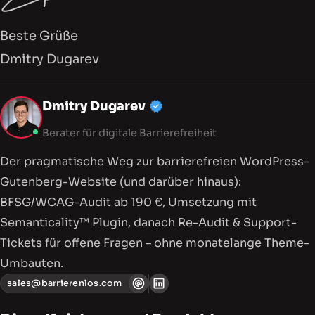
Beste Grüße
Dmitry Dugarev
Mein Profil, Dienstleistu
Dmitry Dugarev
Berater für digitale Barrierefreiheit
Der pragmatische Weg zur barriere­freien WordPress-
Gutenberg-Website (und darüber hinaus):
BFSG/WCAG-Audit ab 190 €, Umsetzung mit
Semanticality™ Plugin, danach Re-Audit & Support-
Tickets für offene Fragen – ohne monatelange Theme-
Umbauten.
sales@barrierenlos.com