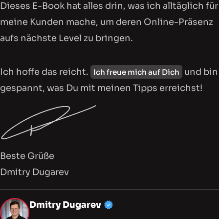
Dieses E-Book hat alles drin, was ich alltäglich für
meine Kunden mache, um deren Online-Präsenz
aufs nächste Level zu bringen.
Ich hoffe das reicht.
und bin
Ich freue mich auf Dich
gespannt, was Du mit meinen Tipps erreichst!
Beste Grüße
Dmitry Dugarev
Mein Profil, Dienstleistu
Dmitry Dugarev