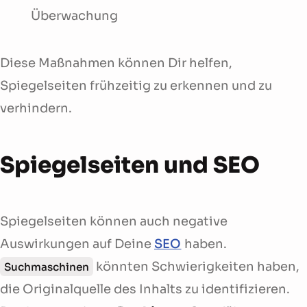
Überwachung
Diese Maßnahmen können Dir helfen,
Spiegelseiten frühzeitig zu erkennen und zu
verhindern.
Spiegelseiten und SEO
Spiegelseiten können auch negative
Auswirkungen auf Deine
SEO
haben.
könnten Schwierigkeiten haben,
Suchmaschinen
die Originalquelle des Inhalts zu identifizieren.