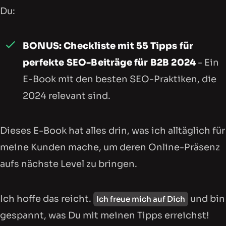
Du:
BONUS: Checkliste mit 55 Tipps für
perfekte SEO-Beiträge für B2B 2024
- Ein
E-Book mit den besten SEO-Praktiken, die
2024 relevant sind.
Dieses E-Book hat alles drin, was ich alltäglich für
meine Kunden mache, um deren Online-Präsenz
aufs nächste Level zu bringen.
Ich hoffe das reicht.
und bin
Ich freue mich auf Dich
gespannt, was Du mit meinen Tipps erreichst!