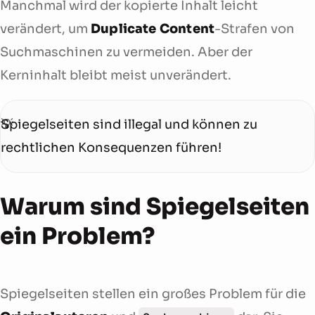
Manchmal wird der kopierte Inhalt leicht
verändert, um
Duplicate Content
-Strafen von
Suchmaschinen zu vermeiden. Aber der
Kerninhalt bleibt meist unverändert.
Spiegelseiten sind illegal und können zu
rechtlichen Konsequenzen führen!
Warum sind Spiegelseiten
ein Problem?
Spiegelseiten stellen ein großes Problem für die