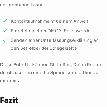
unternehmen kannst:
Kontaktaufnahme mit einem Anwalt
Einreichen einer DMCA-Beschwerde
Senden einer Unterlassungserklärung an
den Betreiber der Spiegelseite
Diese Schritte können Dir helfen, Deine Rechte
durchzusetzen und die Spiegelseite offline zu
nehmen.
Fazit