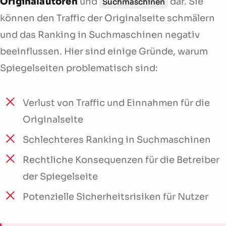
Originalautoren
und
dar. Sie
Suchmaschinen
können den Traffic der Originalseite schmälern
und das Ranking in Suchmaschinen negativ
beeinflussen. Hier sind einige Gründe, warum
Spiegelseiten problematisch sind:
Verlust von Traffic und Einnahmen für die
Originalseite
Schlechteres Ranking in Suchmaschinen
Rechtliche Konsequenzen für die Betreiber
der Spiegelseite
Potenzielle Sicherheitsrisiken für Nutzer