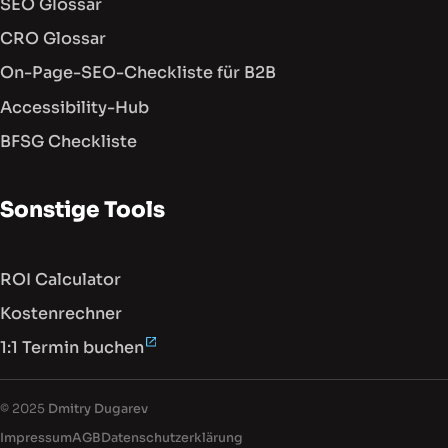
SEO Glossar
CRO Glossar
On-Page-SEO-Checkliste für B2B
Accessibility-Hub
BFSG Checkliste
Sonstige Tools
ROI Calculator
Kostenrechner
1:1 Termin buchen
Dokumentenfuß mit rechtlichen Informati
© 2025
Dmitry Dugarev
Impressum
AGB
Datenschutz­erklärung