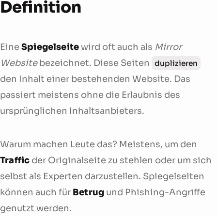
Definition
Eine
Spiegelseite
wird oft auch als
Mirror
Website
bezeichnet. Diese Seiten
duplizieren
den Inhalt einer bestehenden Website. Das
passiert meistens ohne die Erlaubnis des
ursprünglichen Inhaltsanbieters.
Warum machen Leute das? Meistens, um den
Traffic
der Originalseite zu stehlen oder um sich
selbst als Experten darzustellen. Spiegelseiten
können auch für
Betrug
und Phishing-Angriffe
genutzt werden.