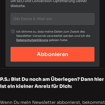
um SEO und Conversion-Optimierung Deiner
Website.
Ich stimme zu, dass meine Daten zum Zweck des
Newsletter-Versands verarbeitet werden und ich die
Datenschutzerklärung
gelesen habe.
Abbonieren
P.S.: Bist Du noch am Überlegen? Dann hier
ist ein kleiner Anreiz für Dich:
Wenn Du mein Newsletter abbonierst, bekommst