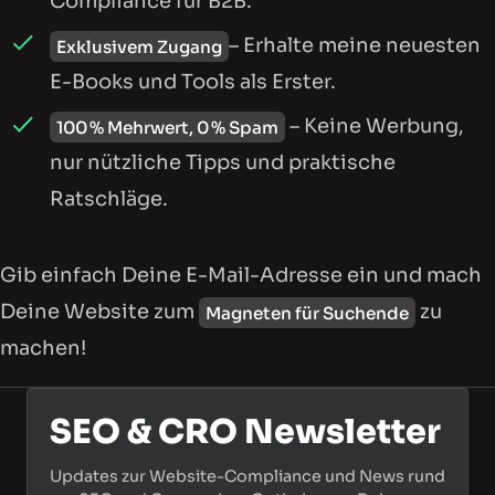
Compliance für B2B.
– Erhalte meine neuesten
Exklusivem Zugang
E-Books und Tools als Erster.
– Keine Werbung,
100 % Mehrwert, 0 % Spam
nur nützliche Tipps und praktische
Ratschläge.
Gib einfach Deine E-Mail-Adresse ein und mach
Deine Website zum
zu
Magneten für Suchende
machen!
SEO & CRO Newsletter
Updates zur Website-Compliance und News rund