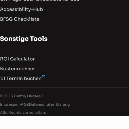
Accessibility-Hub
BFSG Checkliste
Sonstige Tools
ROI Calculator
Kostenrechner
1:1 Termin buchen
Dokumentenfuß mit rechtlichen Informati
© 2025
Dmitry Dugarev
Impressum
AGB
Datenschutz­erklärung
Alle Rechte vorbehalten.