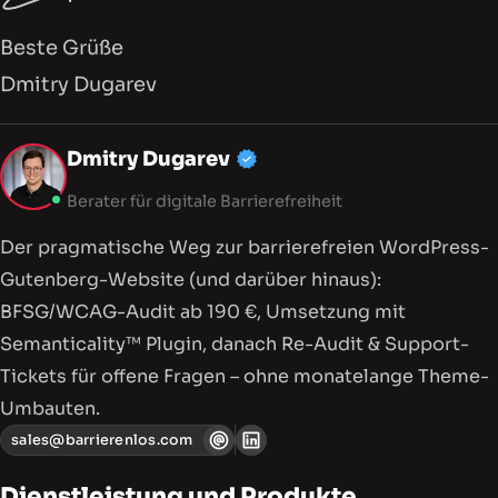
Beste Grüße
Dmitry Dugarev
Mein Profil, Dienstleistu
Dmitry Dugarev
Berater für digitale Barrierefreiheit
Der pragmatische Weg zur barriere­freien WordPress-
Gutenberg-Website (und darüber hinaus):
BFSG/WCAG-Audit ab 190 €, Umsetzung mit
Semanticality™ Plugin, danach Re-Audit & Support-
Tickets für offene Fragen – ohne monatelange Theme-
Umbauten.
sales@barrierenlos.com
Dienstleistung und Produkte