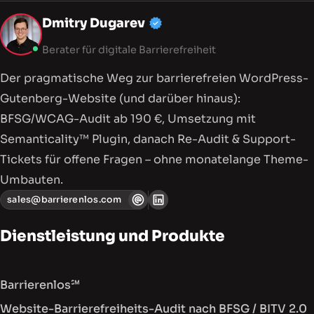
Mein Profil, Dienstleistu
Dmitry Dugarev
Berater für digitale Barrierefreiheit
Der pragmatische Weg zur barriere­freien WordPress-
Gutenberg-Website (und darüber hinaus):
BFSG/WCAG-Audit ab 190 €, Umsetzung mit
Semanticality™ Plugin, danach Re-Audit & Support-
Tickets für offene Fragen – ohne monatelange Theme-
Umbauten.
sales@barrierenlos.com
Dienstleistung und Produkte
Barrierenlos℠
Website-Barrierefreiheits-Audit nach BFSG / BITV 2.0