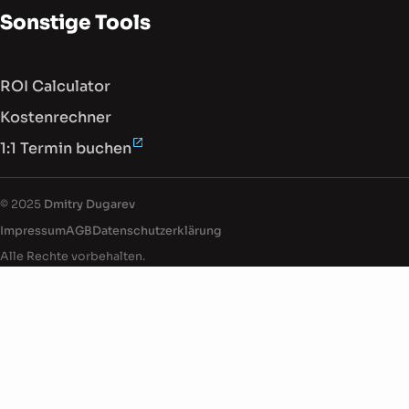
Sonstige Tools
ROI Calculator
Kostenrechner
1:1 Termin buchen
Dokumentenfuß mit rechtlichen Informati
© 2025
Dmitry Dugarev
Impressum
AGB
Datenschutz­erklärung
Alle Rechte vorbehalten.